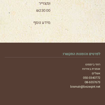
ומצוייר
₪
230.00
מידע נוסף
לפרטים והזמנות התקשרו:
רותי ביסמוט
אומנית באירוח
אשלים
050-3340772
08-6557673
bismutr@bezeqint.net