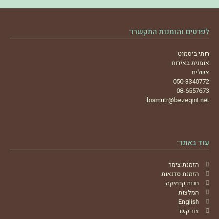
לפרטים והזמנות התקשרו:
רותי ביסמוט
אומנית באירוח
אשלים
050-3340772
08-6557673
bismutr@bezeqint.net
עוד באתר:
הזמנת צימר
הזמנת סדנאות
חנות קרמיקה
המלצות
English
צור קשר