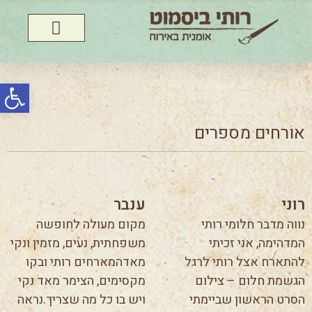
פתח סרג
אורחים מספרים
רוני
ענבר
נווה מדבר חלומי רותי
מקום מעולה לחופשה
המדהימה, אני זכיתי
משפחתית, נעים, מזמין ונקי
להתארח אצל רותי לרגל
מאדהמארחים רותי ובקו
הגשמת חלום – צילום
מקסימים, הצימר מאד נקי
הסרט הראשון שביימתי
ויש בו כל מה שצריך.נראה