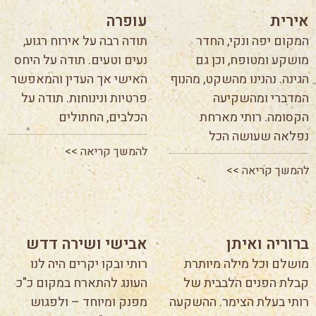
אירית
עופרה
המקום יפה ונקי, החדר
תודה רבה על אירוח רגוע,
מושקע ומטופח, וכן גם
נעים וטעים. תודה על היחס
הגינה. נהנינו מהשקט, מהנוף
האישי אך העדין והמאפשר
המדברי ומהשקיעה
פרטיות ונינוחות. תודה על
הקסומה. רותי מארחת
הכלבים, החתולים
נפלאה שעושה הכל
להמשך קריאה >>
להמשך קריאה >>
ברוריה ואיתן
אבישי ושירה דדש
מושלם וכל מילה מיותרת
רותי ובקו יקרים היה לנו
קבלת הפנים הלבבית של
העונג להתארח במקום כ"כ
רותי בעלת הצימר. ההשקעה
מפנק ומיוחד – ולפגוש