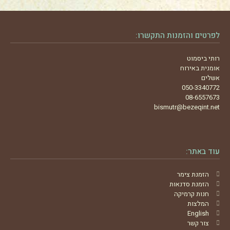
לפרטים והזמנות התקשרו:
רותי ביסמוט
אומנית באירוח
אשלים
050-3340772
08-6557673
bismutr@bezeqint.net
עוד באתר:
הזמנת צימר
הזמנת סדנאות
חנות קרמיקה
המלצות
English
צור קשר