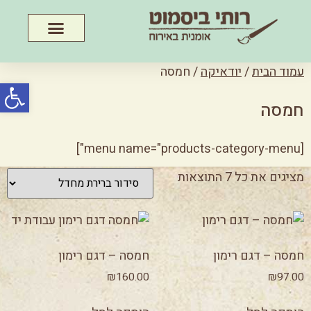
עמוד הבית
/
יודאיקה
/ חמסה
פתח סרג
חמסה
[menu name="products-category-menu"]
מציגים את כל ⁦7⁩ התוצאות
חמסה – דגם רימון
חמסה – דגם רימון
₪
160.00
₪
97.00