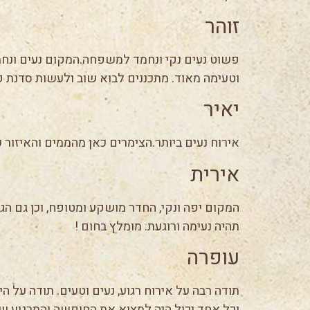
זוהר
פשוט נעים נקי ונחמד למשפחה.המקום נעים ונחמד
וטעימה מאוד. מתכננים לבוא שוב ולעשות סדנת קרמ
יאיר
אירוח נעים ביותר.הצימרים כאן מהממים והאיזור
אירית
המקום יפה ונקי, החדר מושקע ומטופח, וכן גם ה
תהיה נעימה ורוגעת. מומלץ בחום !
עופרה
תודה רבה על אירוח רגוע, נעים וטעים. תודה על ה
וכל אחד יכול היה למצוא את החופשה והמרגוע ש