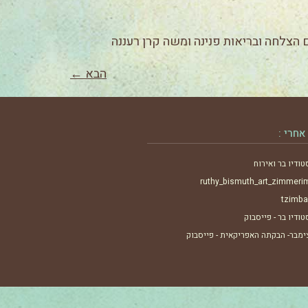
ם הצלחה ובריאות פנינה ומשה קרן רעננה
הבא
←
אחרי :
טודיו בר ואירוח
ruthy_bismuth_art_zimmeri
tzimba
טודיו בר - פייסבוק
ימבר- הבקתה האפריקאית - פייסבוק