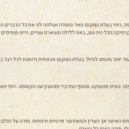
, רותי בעלת המקום מאד נחמדה ושלחה לנו את כל הדברים המע
יקה.הכל היה טוב, באנו ללילה ונשארנו שניים, היינו מוסיפים ע
 עוד יותר מהמם לטיול. בעלת המקום אכפתית ודואגת לכל דבר ב
גינה. נהנינו מהשקט, מהנוף המדברי ומהשקיעה הקסומה. רותי
יחס האישי אך העדין והמאפשר פרטיות ונינוחות. תודה על הכלבים
לו. תודה בשם כל השבט.