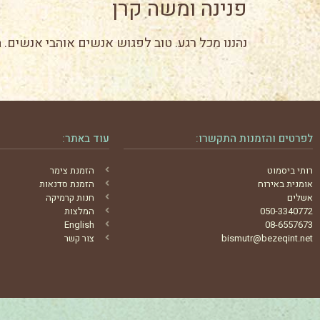
פנינה ומשה קרן
נהננו מכל רגע. טוב לפגוש אנשים אוהבי אנשים. ה
לפרטים והזמנות התקשרו:
עוד באתר:
רותי ביסמוט
הזמנת צימר
אומנית באירוח
הזמנת סדנאות
אשלים
חנות קרמיקה
050-3340772
המלצות
English
08-6557673
bismutr@bezeqint.net
צור קשר