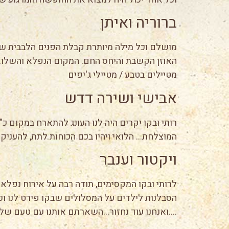
ברוריה ואיתן
מושלם וכל מילה מיותרת קבלת הפנים הלבבית של
האוזן הקשבת והיחס החם. המקום הנפלא והשלו. מ
מטיילים בטבע / מטיילי ג'יפים
אבישי ושירה דדש
רותי ובקו יקרים היה לנו העונג להתארח במקום כ
המוצלחת… הלואי ויהיו בכם הכוחות לתת, להעני
ויקטור וענבר
לרותי ובקו המקסימים, תודה רבה על אירוח נפלא!
הסבלנות לילדים על המסלולים שבקו פירט לנו וכ
….ואנחנו עוד נחזור…השארתם אותנו עם טעם של 