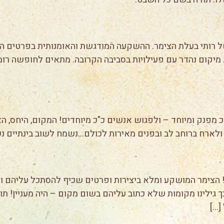
 רותי בעלת הצימר. ההשקעה המודגשת והאומנותית בפרטים הקט
יקום נהדר עם פעילויות בסביבה הקרובה. מתאים לחופשה רומנט
"כ מפנק ומיוחד – ולפגוש אנשים כ"כ מיוחדים! המקום, היחס, ה
ק ולארח ברוחב לב ובפנים מאירות לכולם…נשמח לשוב בינתיים
 הצימר המושקע ומלא ביצירות ופרטים שכיף להסתכל עליהם ולגל
ך גילינו מקומות שלא כתוב עליהם בשום מקום – היה מעניין! 
[…]