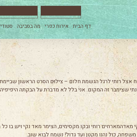
להזמנת אירוח
להזמנת סדנא
דף הבית
אירוח כפרי
מה בסביבה
סטודיו
ארח אצל רותי לרגל הגשמת חלום – צילום הסרט הראשון שביימתי
הבנתי שצימבר זה המקום. אני בלל לא מדברת על הבקתה היפיפי
י מאדהמארחים רותי ובקו מקסימים, הצימר מאד נקי ויש בו כ
משפחה, כול נהנו מקטן ועד גדול! נשמח לבוא שוב.