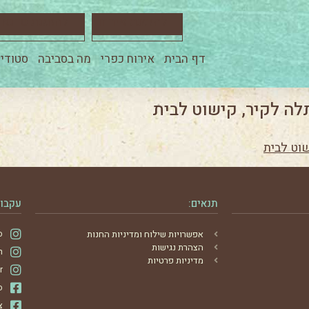
להזמנת אירוח
להזמנת סדנא
דף הבית
אירוח כפרי
מה בסביבה
סטודיו
לה לקיר, קישוט לבית
תנאים:
עקבו 
אפשרויות שילוח ומדיניות החנות
ס
הצהרת נגישות
m
מדיניות פרטיות
r
ס
צ