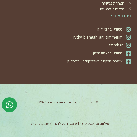
הצהרת נגישות
מדיניות פרטיות
עקבו אחרי :
סטודיו בר ואירוח
ruthy_bismuth_art_zimmerim
tzimbar
סטודיו בר - פייסבוק
צימבר- הבקתה האפריקאית - פייסבוק
© כל הזכויות שמורות לרותי ביסמוט -2026
צילום: מזי לבל לרנר | עיצוב:
דינה לרנר
| אתר:
מיקי קרטון