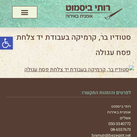
פתח סרג
סטודיו בר, קרמיקה בעבודת יד צלחת
פסח עגולה
לפרטים והזמנות התקשרו:
רותי ביסמוט
אומנית באירוח
אשלים
050-3340772
08-6557673
bismutr@bezeqint.net