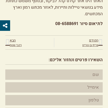
האתר הינו אתר קולט קהל לביקור, ובנוסף משמש כתחנת
מידע בנושאי טיילות ותיירות, לאזור מכתש רמון וארץ
המכתשים.
לתיאום סיור 08-6588691
הקודם
הבא
צריף בן גוריון
רכבי שטח
השאירו פרטים ונחזור אליכם: