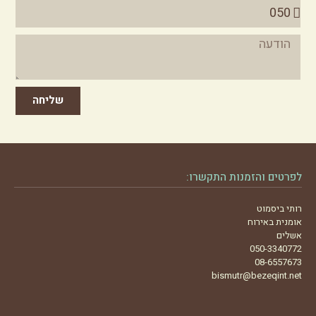
שליחה
לפרטים והזמנות התקשרו:
רותי ביסמוט
אומנית באירוח
אשלים
050-3340772
08-6557673
bismutr@bezeqint.net