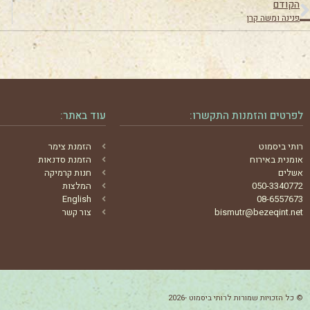
הקודם
פנינה ומשה קרן
לפרטים והזמנות התקשרו:
עוד באתר:
רותי ביסמוט
הזמנת צימר
אומנית באירוח
הזמנת סדנאות
אשלים
חנות קרמיקה
050-3340772
המלצות
English
08-6557673
bismutr@bezeqint.net
צור קשר
© כל הזכויות שמורות לרותי ביסמוט -2026