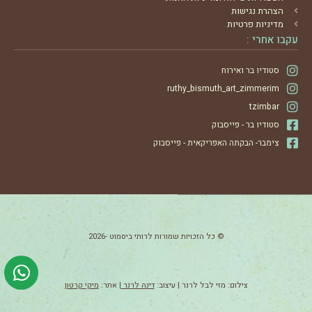
הצהרת נגישות
מדיניות פרטיות
עקבו אחרי :
סטודיו בר ואירוח
ruthy_bismuth_art_zimmerim
tzimbar
סטודיו בר - פייסבוק
צימבר- הבקתה האפריקאית - פייסבוק
© כל הזכויות שמורות לרותי ביסמוט -2026
צילום: מזי לבל לרנר | עיצוב:
דינה לרנר
| אתר:
מיקי קרטון