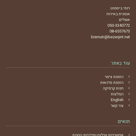
רותי ביסמוט
אומנית באירוח
אשלים
050-3340772
08-6557673
bismutr@bezeqint.net
עוד באתר:
הזמנת צימר
הזמנת סדנאות
חנות קרמיקה
המלצות
English
צור קשר
תנאים:
אפשרויות שילוח ומדיניות החנות